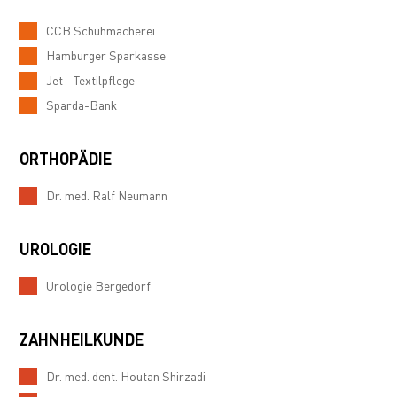
CCB Schuhmacherei
Hamburger Sparkasse
Jet - Textilpflege
Sparda-Bank
ORTHOPÄDIE
Dr. med. Ralf Neumann
UROLOGIE
Urologie Bergedorf
ZAHNHEILKUNDE
Dr. med. dent. Houtan Shirzadi