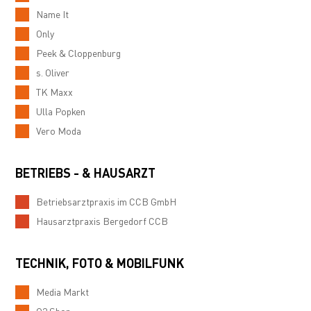
Name It
Only
Peek & Cloppenburg
s. Oliver
TK Maxx
Ulla Popken
Vero Moda
BETRIEBS - & HAUSARZT
Betriebsarztpraxis im CCB GmbH
Hausarztpraxis Bergedorf CCB
TECHNIK, FOTO & MOBILFUNK
Media Markt