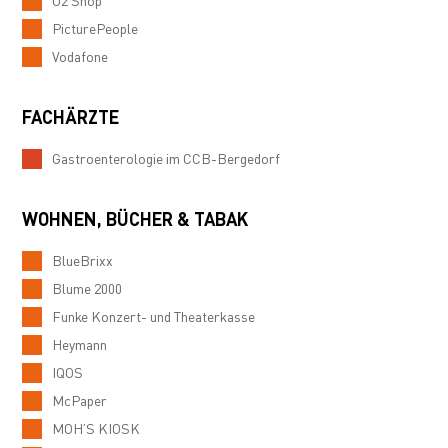
O2 Shop
PicturePeople
Vodafone
FACHÄRZTE
Gastroenterologie im CCB-Bergedorf
WOHNEN, BÜCHER & TABAK
BlueBrixx
Blume 2000
Funke Konzert- und Theaterkasse
Heymann
IQOS
McPaper
MOH’S KIOSK