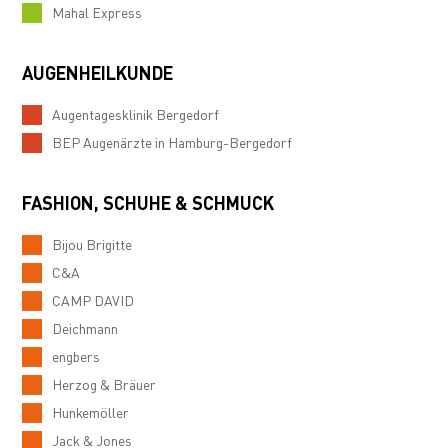
Mahal Express
AUGENHEILKUNDE
Augentagesklinik Bergedorf
BEP Augenärzte in Hamburg-Bergedorf
FASHION, SCHUHE & SCHMUCK
Bijou Brigitte
C&A
CAMP DAVID
Deichmann
engbers
Herzog & Bräuer
Hunkemöller
Jack & Jones