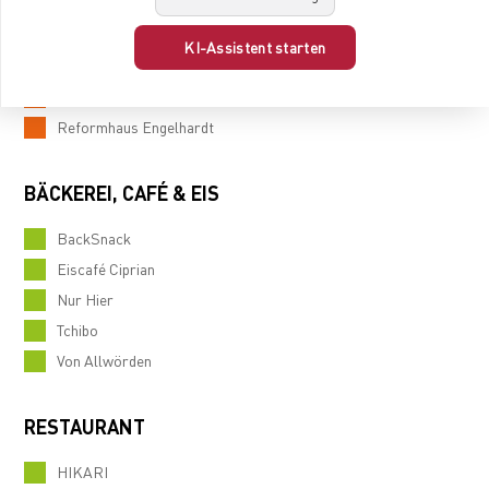
Beauty Club
Budnikowsky
KI-Assistent starten
CCB-Apotheke
New York Nails
Reformhaus Engelhardt
BÄCKEREI, CAFÉ & EIS
BackSnack
Eiscafé Ciprian
Nur Hier
Tchibo
Von Allwörden
RESTAURANT
HIKARI