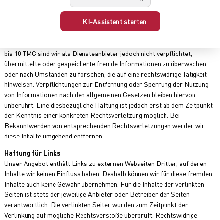
werden wir derartige Inhalte umgehend entfernen.
KI-Assistent starten
Haftung für Inhalte
Als Diensteanbieter sind wir gemäß § 7 Abs.1 TMG für eigene Inhalte auf
diesen Seiten nach den allgemeinen Gesetzen verantwortlich. Nach §§ 8
bis 10 TMG sind wir als Diensteanbieter jedoch nicht verpflichtet,
übermittelte oder gespeicherte fremde Informationen zu überwachen
oder nach Umständen zu forschen, die auf eine rechtswidrige Tätigkeit
hinweisen. Verpflichtungen zur Entfernung oder Sperrung der Nutzung
von Informationen nach den allgemeinen Gesetzen bleiben hiervon
unberührt. Eine diesbezügliche Haftung ist jedoch erst ab dem Zeitpunkt
der Kenntnis einer konkreten Rechtsverletzung möglich. Bei
Bekanntwerden von entsprechenden Rechtsverletzungen werden wir
diese Inhalte umgehend entfernen.
Haftung für Links
Unser Angebot enthält Links zu externen Webseiten Dritter, auf deren
Inhalte wir keinen Einfluss haben. Deshalb können wir für diese fremden
Inhalte auch keine Gewähr übernehmen. Für die Inhalte der verlinkten
Seiten ist stets der jeweilige Anbieter oder Betreiber der Seiten
verantwortlich. Die verlinkten Seiten wurden zum Zeitpunkt der
Verlinkung auf mögliche Rechtsverstöße überprüft. Rechtswidrige