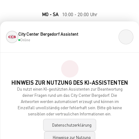
MO - SA
10:00 - 20:00 Uhr
City Center Bergedorf Assistent
Online
HINWEIS ZUR NUTZUNG DES KI-ASSISTENTEN
Kontakt
Du nutzt einen KI-gestützten Assistenten zur Beantwortung
Impressum
deiner Fragen rund um das City Center Bergedorf. Die
Datenschutz
Antworten werden automatisiert erzeugt und können im
Barrierefreiheit
Einzelfall unvollständig oder fehlerhaft sein. Bitte gib keine
Ki-Hinweise
sensiblen oder vertraulichen Informationen ein.
Datenschutzerklärung
imexx
© 2026 City-Center Bergedorf / made by
Hinweise zur Nutzung