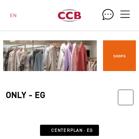
EN
SHOPS
ONLY - EG
CENTERPLAN · EG