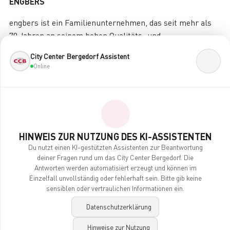
ENGBERS
engbers ist ein Familienunternehmen, das seit mehr als
70 Jahren an seinem hohen Qualitäts- und
Serviceanspruch festhält. Am Hauptsitz im münster-
City Center Bergedorf Assistent
ländischen Gronau und in den über 300 Filialen in
Online
Deutschland und Österreich werden rd. 1.800 Mitarbeiter
beschäftigt.
engbers hat sich von Deutschlands größtem
Hemdenhersteller konsequent zu einer der führenden
Männermodemarken entwickelt. Die engbers
HINWEIS ZUR NUTZUNG DES KI-ASSISTENTEN
Männermode begeistert mit ausgewählten Materialien,
Du nutzt einen KI-gestützten Assistenten zur Beantwortung
deiner Fragen rund um das City Center Bergedorf. Die
lässigen Schnitten und perfekter Passform. engbers ist
Antworten werden automatisiert erzeugt und können im
heute die Nummer Eins für sportive „Männermode zum
Einzelfall unvollständig oder fehlerhaft sein. Bitte gib keine
Wohlfühlen“ – nachhaltig, verantwortungsvoll und nach
sensiblen oder vertraulichen Informationen ein.
höchsten Standards. produziert
Datenschutzerklärung
Auch der Business-Mann findet bei engbers seinen
Hinweise zur Nutzung