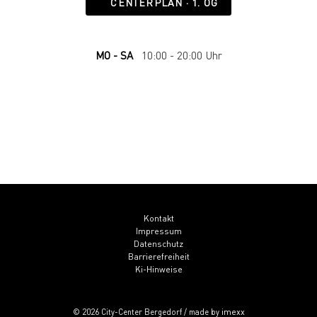
CENTERPLAN · 1. OG
MO - SA
10:00 - 20:00 Uhr
Kontakt
Impressum
Datenschutz
Barrierefreiheit
Ki-Hinweise
imexx
© 2026 City-Center Bergedorf / made by