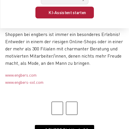
sportiven Dresscode wie Jacket und Chino-Hose fürs
Büro, so wie den klassischen Anzug mit Hemd und
KI-Assistent starten
Krawatte für seinen geschäftlichen Termin oder der
Familienfeier.
Shoppen bei engbers ist immer ein besonderes Erlebnis!
Entweder in einem der riesigen Online-Shops oder in einer
der mehr als 300 Filialen mit charmanter Beratung und
motivierten Mitarbeiter/innen, denen nichts mehr Freude
macht, als Mode, an den Mann zu bringen.
www.engbers.com
www.engbers-xxl.com