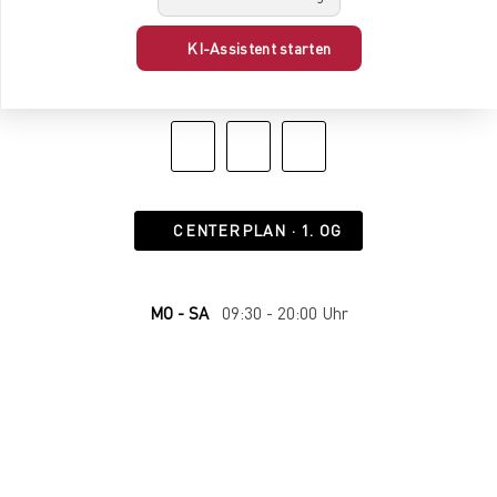
möchte hat beim Bergedorfer Zeitung Ticket Shop
garantiert die volle Auswahl.
KI-Assistent starten
CENTERPLAN · 1. OG
MO - SA
09:30 - 20:00 Uhr