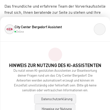
Das freundliche und erfahrene Team der Vorverkaufsstelle
freut sich, Ihnen beratende zur Seite zu stehen und Ihre
Ticketwünsche zu erfüllen.
City Center Bergedorf Assistent
Sie möchten ins Konzert, ein Musical erleben, eine große
Online
Oper genießen oder in die Elbphilharmonie?
Hier gibt es Tickets für die meisten Veranstaltungen
deutschlandweit. Der ideale Tipp zum Verschenken:
Gutscheine mit verschiedenen Motiven und einem frei
wählbaren Betrag. Garantiert ein Geschenk, das Freude
HINWEIS ZUR NUTZUNG DES KI-ASSISTENTEN
bereitet!
Du nutzt einen KI-gestützten Assistenten zur Beantwortung
deiner Fragen rund um das City Center Bergedorf. Die
Der besondere Service: Bestellen Sie online unter
Antworten werden automatisiert erzeugt und können im
www.funke-ticket.de und holen dann die Karten vor Ort ab.
Einzelfall unvollständig oder fehlerhaft sein. Bitte gib keine
sensiblen oder vertraulichen Informationen ein.
Ohne Extragebühren!
Datenschutzerklärung
Ob Konzerte in der Unterhaltung oder Klassik, Shows,
Sport, Festivals, Theater, Oper: wer dem Alltag entfliehen
Hinweise zur Nutzung