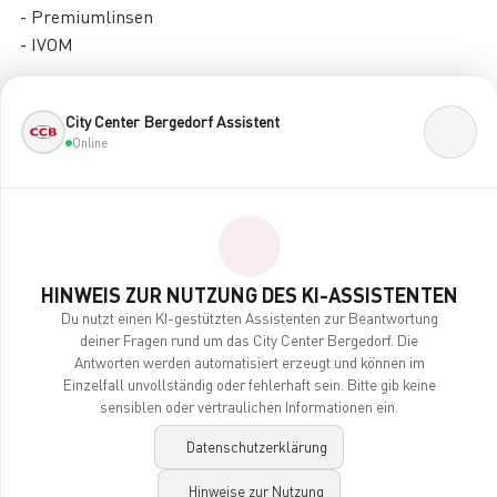
- Premiumlinsen
- IVOM
Die Augentagesklinik Bergedorf ist eine Einrichtung
City Center Bergedorf Assistent
der:
Online
QAN OP GmbH & Co. KG
Sieker Landstr. 3
22927 Großhansdorf
Sprechzeiten nur nach Vereinbarung
HINWEIS ZUR NUTZUNG DES KI-ASSISTENTEN
Du nutzt einen KI-gestützten Assistenten zur Beantwortung
deiner Fragen rund um das City Center Bergedorf. Die
Antworten werden automatisiert erzeugt und können im
Einzelfall unvollständig oder fehlerhaft sein. Bitte gib keine
sensiblen oder vertraulichen Informationen ein.
Datenschutzerklärung
CENTERPLAN · 2. OG
Hinweise zur Nutzung