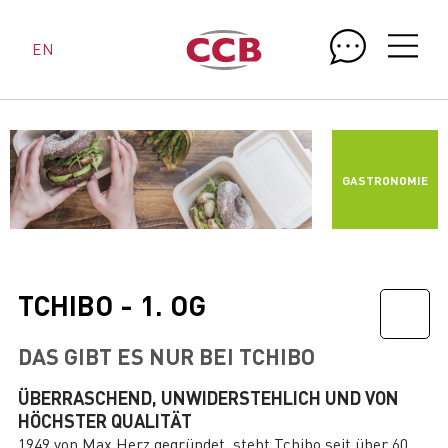
EN
GASTRONOMIE
TCHIBO - 1. OG
DAS GIBT ES NUR BEI TCHIBO
ÜBERRA­SCHEND, UNWIDER­STEHLICH UND VON
HÖCHSTER QUALITÄT
1949 von Max Herz gegründet, steht Tchibo seit über 60