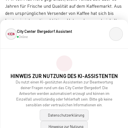
Jahren für Frische und Qualität auf dem Kaffeemarkt. Aus
dem ursprünglichen Versender von Kaffee hat sich bis
heute ein international tätiges Unternehmen entwickelt,
das in deutlich mehr Geschäftsbereichen tätig ist als dem
City Center Bergedorf Assistent
traditionellen Vertrieb von Kaffee. Im Laufe der Jahre hat
Online
Tchibo sein Angebot und seine Vertriebswege konsequent
ausgebaut und sorgt mit starken Marken weltweit für
Vielfalt und Qualität.
Überraschend, unwiderstehlich und von höchster
Qualität
HINWEIS ZUR NUTZUNG DES KI-ASSISTENTEN
Du nutzt einen KI-gestützten Assistenten zur Beantwortung
Das versetzt manchmal uns selbst noch ins Staunen.
deiner Fragen rund um das City Center Bergedorf. Die
Antworten werden automatisiert erzeugt und können im
Angesichts der Produktpalette fragen sich viele Kunden
Einzelfall unvollständig oder fehlerhaft sein. Bitte gib keine
sicherlich, was es bei Tchibo eigentlich NICHT gibt.
sensiblen oder vertraulichen Informationen ein.
Schließlich verkaufen wir neben Kaffeespezialitäten,
Datenschutzerklärung
Reisen und Mobilfunk-Verträgen auch Mode und Technik.
Einfach überraschend, von höchster Qualität und immer
Hinweise zur Nutzung