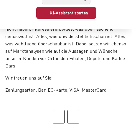
wieder neu.
KI-Assistent starten
Aber wie passt das alles zusammen? Ganz einfach: Indem
wir uns für das, was unsere Kunden lieben und (noch)
nicht haben, interessieren. Alles, was überraschend
genussvoll ist. Alles, was unwiderstehlich schön ist. Alles,
was wohltuend überschaubar ist. Dabei setzen wir ebenso
auf Marktanalysen wie auf die Aussagen und Wünsche
unserer Kunden vor Ort in den Filialen, Depots und Kaffee
Bars.
Wir freuen uns auf Sie!
Zahlungsarten: Bar, EC-Karte, VISA, MasterCard