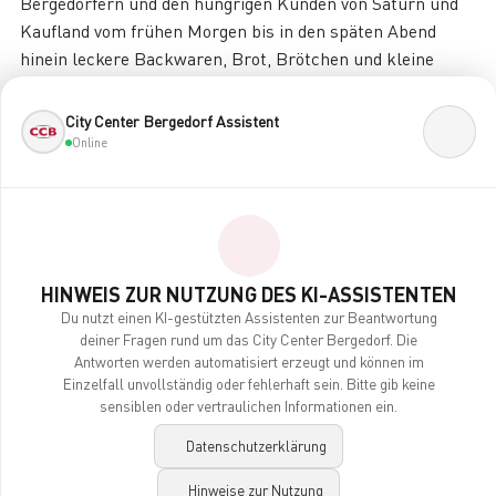
Bergedorfern und den hungrigen Kunden von Saturn und
Kaufland vom frühen Morgen bis in den späten Abend
hinein leckere Backwaren, Brot, Brötchen und kleine
Snacks.
City Center Bergedorf Assistent
Auch für den Erholungsfaktor ist gesorgt. Neben dem
Online
Einkauf können alle Kunden im gemütlichen Café durch
schnaufen und genießen. Die reichhaltige Auswahl an
Kaffees und anderen Getränken, an Kuchen, Torten,
Kleingebäck und Snacks überzeugt.
Shoppen und Genießen, beides lässt sich in Bergedorf
HINWEIS ZUR NUTZUNG DES KI-ASSISTENTEN
wunderbar in Einklang bringen. Probieren Sie es aus – im
Du nutzt einen KI-gestützten Assistenten zur Beantwortung
deiner Fragen rund um das City Center Bergedorf. Die
City Center und bei von Allwörden.
Antworten werden automatisiert erzeugt und können im
Einzelfall unvollständig oder fehlerhaft sein. Bitte gib keine
sensiblen oder vertraulichen Informationen ein.
Datenschutzerklärung
Hinweise zur Nutzung