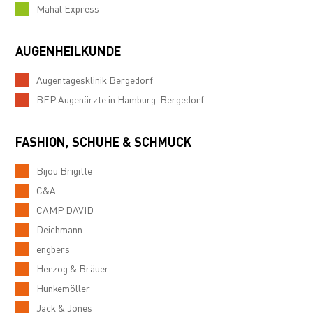
Mahal Express
AUGENHEILKUNDE
Augentagesklinik Bergedorf
BEP Augenärzte in Hamburg-Bergedorf
FASHION, SCHUHE & SCHMUCK
Bijou Brigitte
C&A
CAMP DAVID
Deichmann
engbers
Herzog & Bräuer
Hunkemöller
Jack & Jones