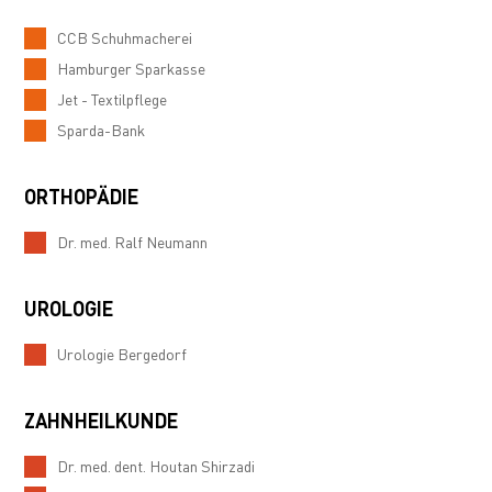
CCB Schuhmacherei
Hamburger Sparkasse
Jet - Textilpflege
Sparda-Bank
ORTHOPÄDIE
Dr. med. Ralf Neumann
UROLOGIE
Urologie Bergedorf
ZAHNHEILKUNDE
Dr. med. dent. Houtan Shirzadi