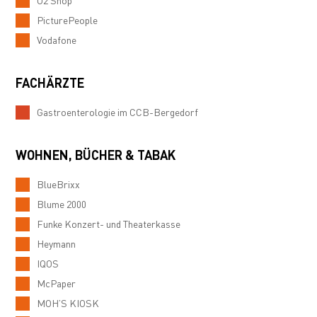
O2 Shop
PicturePeople
Vodafone
FACHÄRZTE
Gastroenterologie im CCB-Bergedorf
WOHNEN, BÜCHER & TABAK
BlueBrixx
Blume 2000
Funke Konzert- und Theaterkasse
Heymann
IQOS
McPaper
MOH’S KIOSK