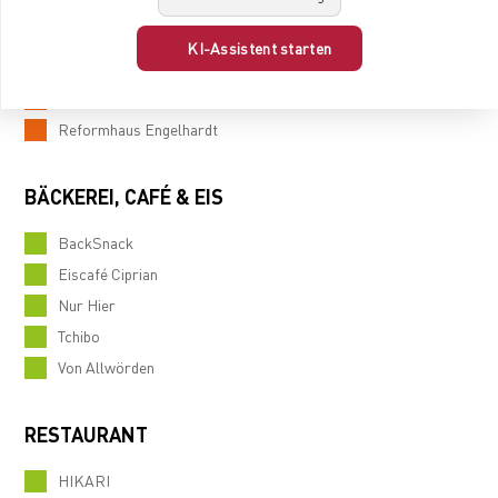
Beauty Club
Budnikowsky
KI-Assistent starten
CCB-Apotheke
New York Nails
Reformhaus Engelhardt
BÄCKEREI, CAFÉ & EIS
BackSnack
Eiscafé Ciprian
Nur Hier
Tchibo
Von Allwörden
RESTAURANT
HIKARI