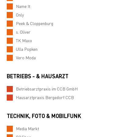
Name It
Only
Peek & Cloppenburg
s. Oliver
TK Maxx
Ulla Popken
Vero Moda
BETRIEBS - & HAUSARZT
Betriebsarztpraxis im CCB GmbH
Hausarztpraxis Bergedorf CCB
TECHNIK, FOTO & MOBILFUNK
Media Markt