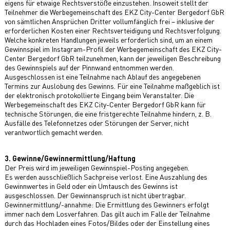
eigens für etwaige Rechtsverstöße einzustehen. Insoweit stellt der
Teilnehmer die Werbegemeinschaft des EKZ City-Center Bergedorf GbR
von sämtlichen Ansprüchen Dritter vollumfänglich frei – inklusive der
erforderlichen Kosten einer Rechtsverteidigung und Rechtsverfolgung.
Welche konkreten Handlungen jeweils erforderlich sind, um an einem
Gewinnspiel im Instagram-Profil der Werbegemeinschaft des EKZ City-
Center Bergedorf GbR teilzunehmen, kann der jeweiligen Beschreibung
des Gewinnspiels auf der Pinnwand entnommen werden.
Ausgeschlossen ist eine Teilnahme nach Ablauf des angegebenen
Termins zur Auslobung des Gewinns. Für eine Teilnahme maßgeblich ist
der elektronisch protokollierte Eingang beim Veranstalter. Die
Werbegemeinschaft des EKZ City-Center Bergedorf GbR kann für
technische Störungen, die eine fristgerechte Teilnahme hindern, z. B.
Ausfälle des Telefonnetzes oder Störungen der Server, nicht
verantwortlich gemacht werden.
3. Gewinne/Gewinnermittlung/Haftung
Der Preis wird im jeweiligen Gewinnspiel-Posting angegeben.
Es werden ausschließlich Sachpreise verlost. Eine Auszahlung des
Gewinnwertes in Geld oder ein Umtausch des Gewinns ist
ausgeschlossen. Der Gewinnanspruch ist nicht übertragbar.
Gewinnermittlung/-annahme: Die Ermittlung des Gewinners erfolgt
immer nach dem Losverfahren. Das gilt auch im Falle der Teilnahme
durch das Hochladen eines Fotos/Bildes oder der Einstellung eines