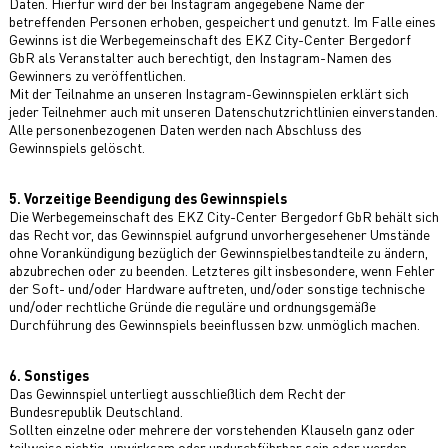
Daten. Hierfür wird der bei Instagram angegebene Name der
betreffenden Personen erhoben, gespeichert und genutzt. Im Falle eines
Gewinns ist die Werbegemeinschaft des EKZ City-Center Bergedorf
GbR als Veranstalter auch berechtigt, den Instagram-Namen des
Gewinners zu veröffentlichen.
Mit der Teilnahme an unseren Instagram-Gewinnspielen erklärt sich
jeder Teilnehmer auch mit unseren Datenschutzrichtlinien einverstanden.
Alle personenbezogenen Daten werden nach Abschluss des
Gewinnspiels gelöscht.
5. Vorzeitige Beendigung des Gewinnspiels
Die Werbegemeinschaft des EKZ City-Center Bergedorf GbR behält sich
das Recht vor, das Gewinnspiel aufgrund unvorhergesehener Umstände
ohne Vorankündigung bezüglich der Gewinnspielbestandteile zu ändern,
abzubrechen oder zu beenden. Letzteres gilt insbesondere, wenn Fehler
der Soft- und/oder Hardware auftreten, und/oder sonstige technische
und/oder rechtliche Gründe die reguläre und ordnungsgemäße
Durchführung des Gewinnspiels beeinflussen bzw. unmöglich machen.
6. Sonstiges
Das Gewinnspiel unterliegt ausschließlich dem Recht der
Bundesrepublik Deutschland.
Sollten einzelne oder mehrere der vorstehenden Klauseln ganz oder
teilweise nichtig, unwirksam oder undurchführbar sein oder werden,