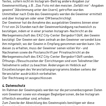
Textes, sofern nicht im Instagram-Beitrag andere Angaben zur
Gewinnermittlung, z.B. „Das Foto mit den meisten „Gefällt mir“-Angaben
gewinnt“ (Abstimmung unter den Usern), getroffen wurden.
Unmittelbar nach Ende des Gewinnspiels werden die Gewinner ermittelt
und über Instagram oder einer DM benachrichtigt.
Der Gewinner hat die Annahme des ausgelobten Gewinns binnen einer
Frist von 24 Stunden nach der Gewinnverkündigung nachweislich zu
bestätigen, indem er in einer privaten Instagram-Nachricht an die
Werbegemeinschaft des EKZ City-Center Bergedorf GbR, den Gewinn
bestätigt. Der Gewinn wir dann zeitnah an den Gewinner versendet bzw.
ihm mitgeteilt, wo der Gewinn in Empfang genommen werden kann. Um
diesen zu erhalten, muss der Gewinner seinen vollen Vor- und
Nachnamen sowie die Postanschrift per Privatnachricht an die
Werbegemeinschaft des EKZ City-Center Bergedorf GbR senden.
Öffnungs-/Besuchszeiten der Einrichtungen sind vom Teilnehmer/der
Teilnehmerin selbst zu beachten. Änderungen im Hinblick auf
Einzelleistungen des Veranstaltungsprogramms bleiben seitens der
Veranstalter ausdrücklich vorbehalten.
Der Rechtsweg ist ausgeschlossen.
4. Datenschutz
Im Rahmen der Gewinnspiels werden nur die personenbezogenen Daten
vom Gewinner sowie von etwaigen Begleitpersonen, die bei Instagram
öffentlich einsehbar sind, erhoben.
Zum Zwecke der Abwicklung des Gewinnspiels benötigen wir diese