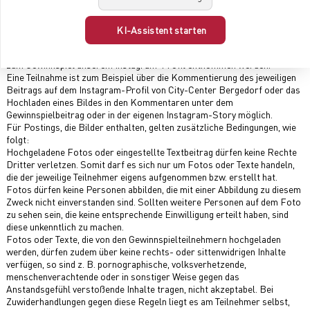
nachträglich aberkannt und ein Ersatzgewinner ausgelost werden.
Der Veröffentlichungszeitpunkt auf der auf dem City-Center Bergedorf-
Instagram-Profil stellt den Beginn der jeweiligen Verlosung dar. Die
KI-Assistent starten
Teilnahme ist nur möglich bis zum jeweils angegebenen
Auslosungszeitpunkt. Die entsprechenden Zeiten können den Angaben
zum Gewinnspiel unserem Instagram-Profil entnommen werden.
Eine Teilnahme ist zum Beispiel über die Kommentierung des jeweiligen
Beitrags auf dem Instagram-Profil von City-Center Bergedorf oder das
Hochladen eines Bildes in den Kommentaren unter dem
Gewinnspielbeitrag oder in der eigenen Instagram-Story möglich.
Für Postings, die Bilder enthalten, gelten zusätzliche Bedingungen, wie
folgt:
Hochgeladene Fotos oder eingestellte Textbeitrag dürfen keine Rechte
Dritter verletzen. Somit darf es sich nur um Fotos oder Texte handeln,
die der jeweilige Teilnehmer eigens aufgenommen bzw. erstellt hat.
Fotos dürfen keine Personen abbilden, die mit einer Abbildung zu diesem
Zweck nicht einverstanden sind. Sollten weitere Personen auf dem Foto
zu sehen sein, die keine entsprechende Einwilligung erteilt haben, sind
diese unkenntlich zu machen.
Fotos oder Texte, die von den Gewinnspielteilnehmern hochgeladen
werden, dürfen zudem über keine rechts- oder sittenwidrigen Inhalte
verfügen, so sind z. B. pornographische, volksverhetzende,
menschenverachtende oder in sonstiger Weise gegen das
Anstandsgefühl verstoßende Inhalte tragen, nicht akzeptabel. Bei
Zuwiderhandlungen gegen diese Regeln liegt es am Teilnehmer selbst,